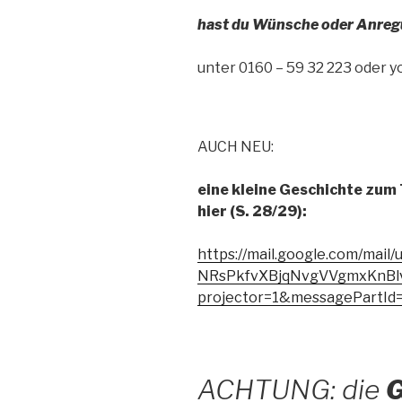
hast du Wünsche oder Anregun
unter 0160 – 59 32 223 oder
AUCH NEU:
eine kleine Geschichte zum
hier (S. 28/29):
https://mail.google.com/ma
NRsPkfvXBjqNvgVVgmxKnB
projector=1&messagePartId=
ACHTUNG: die
G