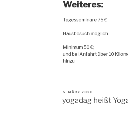
Weiteres:
Tagesseminare 75 €
Hausbesuch möglich
Minimum 50 €;
und bei Anfahrt über 10 Kilo
hinzu
VERÖFFENTLICHT
5. MÄRZ 2020
AM
yogadag heißt Yogata