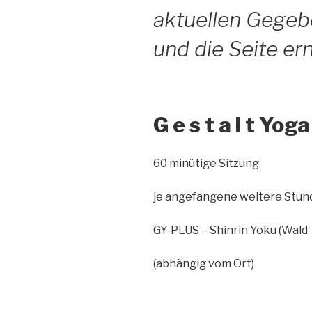
aktuellen Gegeb
und die Sei
te er
G e s t a l t Yoga
60 minütige Sitzung 
je angefangene weitere Stu
GY-PLUS – Shinrin Yoku (Wald
(abhängig vom Ort)