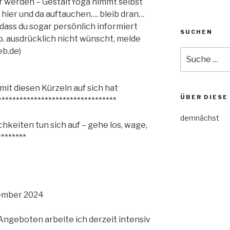
r werden – GestaltYoga nimmt selbst
 hier und da auftauchen…. bleib dran…
 dass du sogar persönlich informiert
SUCHEN
sp. ausdrücklich nicht wünscht, melde
b.de)
Suche
nach:
 mit diesen Kürzeln auf sich hat
ÜBER DIESE
*********************************
demnächst
keiten tun sich auf – gehe los, wage,
*******
ember 2024
Angeboten arbeite ich derzeit intensiv