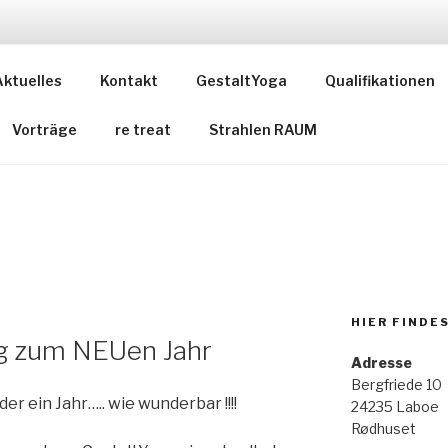
DE
Aktuelles
Kontakt
GestaltYoga
Qualifikationen
Vorträge
re treat
Strahlen RAUM
HIER FINDE
g zum NEUen Jahr
Adresse
Bergfriede 10
r ein Jahr….. wie wunderbar !!!!
24235 Laboe
Rødhuset