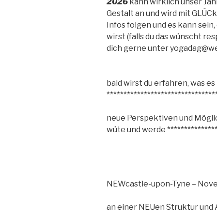
2026
kann wirklich unser Jah
Gestalt an und wird mit GLÜCk
Infos folgen und es kann sein,
wirst (falls du das wünscht re
dich gerne unter yogadag@we
bald wirst du erfahren, was es
********************************
neue Perspektiven und Möglich
wüte und werde ***************
NEWcastle-upon-Tyne – Nov
an einer NEUen Struktur und 