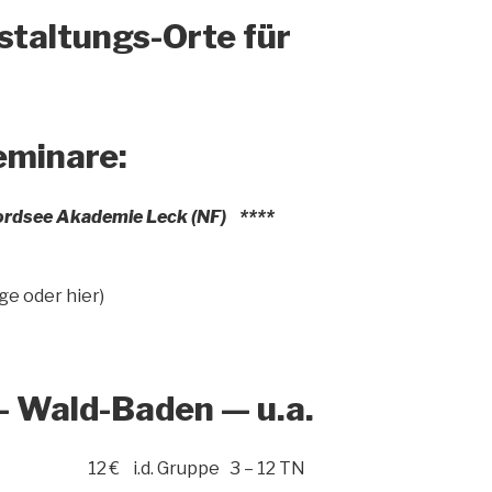
staltungs-Orte für
eminare:
ordsee
Akademie
Leck (NF) ****
ge oder hier)
 Wald-Baden — u.a.
unden 12 € i.d. Gruppe 3 – 12 TN