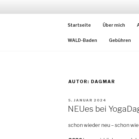
Zum
Inhalt
YOGADAG.
springen
Startseite
Über mich
Yoga – in jedem Alter!
WALD-Baden
Gebühren
AUTOR:
DAGMAR
VERÖFFENTLICHT
5. JANUAR 2024
AM
NEUes bei YogaDa
schon wieder neu – schon wiede