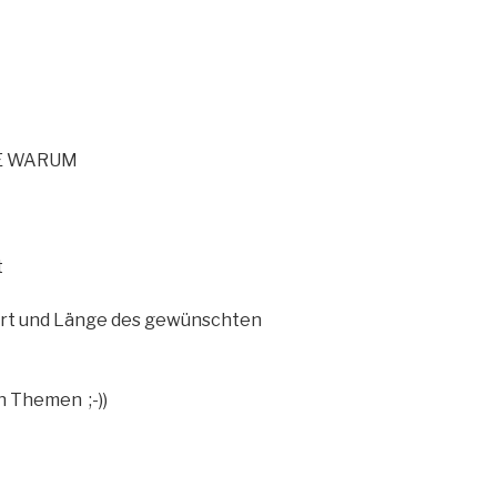
IE WARUM
t
rt und Länge des gewünschten
n Themen ;-))