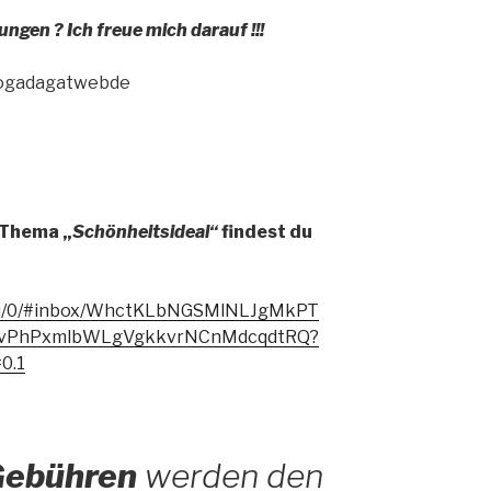
gen ? Ich freue mich darauf !!!
 yogadagatwebde
 Thema „
Schönheitsideal“
findest du
il/u/0/#inbox/WhctKLbNGSMlNLJgMkPT
lvPhPxmlbWLgVgkkvrNCnMdcqdtRQ?
0.1
ebühren
werden den