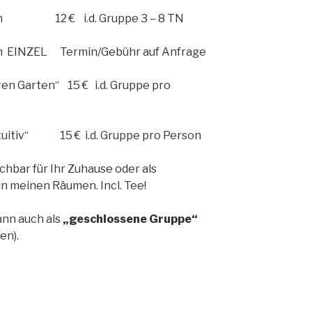
unden 12 € i.d. Gruppe 3 – 8 TN
den EINZEL Termin/Gebühr auf Anfrage
ren Garten“ 15 € i.d. Gruppe pro
tuitiv“ 15 € i.d. Gruppe pro Person
chbar für Ihr Zuhause oder als
n meinen Räumen. Incl.
Tee!
ann auch als
„geschlossene Gruppe“
en).