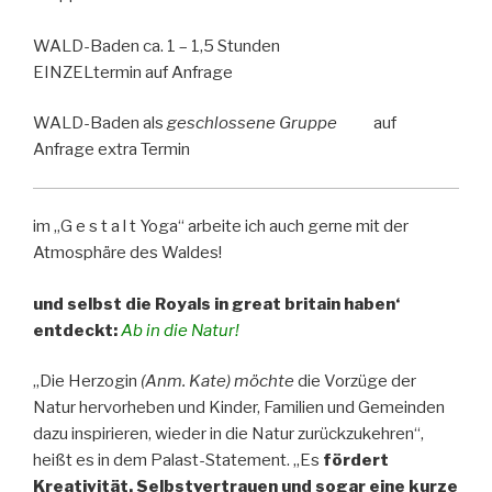
WALD-Baden ca. 1 – 1,5 Stunden
EINZELtermin auf Anfrage
WALD-Baden als
geschlossene Gruppe
auf
Anfrage extra Termin
im „G e s t a l t Yoga“ arbeite ich auch gerne mit der
Atmosphäre des Waldes!
und selbst die Royals in great britain haben‘
entdeckt:
Ab in die Natur!
„Die Herzogin
(Anm. Kate) möchte
die Vorzüge der
Natur hervorheben und Kinder, Familien und Gemeinden
dazu inspirieren, wieder in die Natur zurückzukehren“,
heißt es in dem Palast-Statement. „Es
fördert
Kreativität, Selbstvertrauen und sogar eine kurze