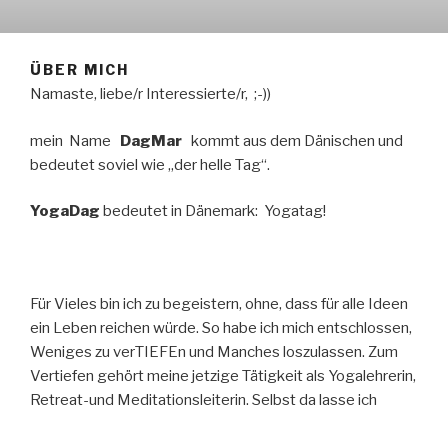
ÜBER MICH
Namaste, liebe/r Interessierte/r, ;-))
mein Name
DagMar
kommt aus dem Dänischen und
bedeutet soviel wie „der helle Tag“.
YogaDag
bedeutet in Dänemark:
Yogatag!
Für Vieles bin ich zu begeistern, ohne, dass für alle Ideen
ein Leben reichen würde. So habe ich mich entschlossen,
Weniges zu verTIEFEn und Manches loszulassen. Zum
Vertiefen gehört meine jetzige Tätigkeit als Yogalehrerin,
Retreat-und Meditationsleiterin. Selbst da lasse ich
immer wieder Projekte und Ideen los, um mich auf